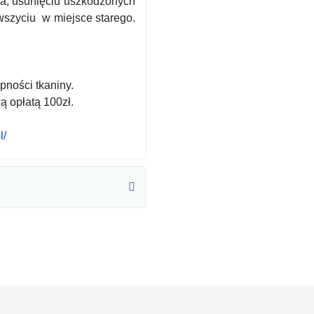
la, usunięciu uszkodzonych
wszyciu w miejsce starego.
pności tkaniny.
ą opłatą 100zł.
l/