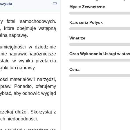
szycia
Mycie Zewnętrzne
wy foteli samochodowych.
Karoseria Połysk
, które obejmuje wstępną
alną naprawę.
Wnętrze
miejętności w dziedzinie
nie naprawić najróżniejsze
Czas Wykonania Usługi w stos
tałe w wyniku przetarcia
gąbki lub naprawy.
Cena
ści materiałów i narzędzi,
praw. Ponadto, oferujemy
wybrać, aby odnowić wygląd
zekaj dłużej. Skorzystaj z
nych niedogodności.