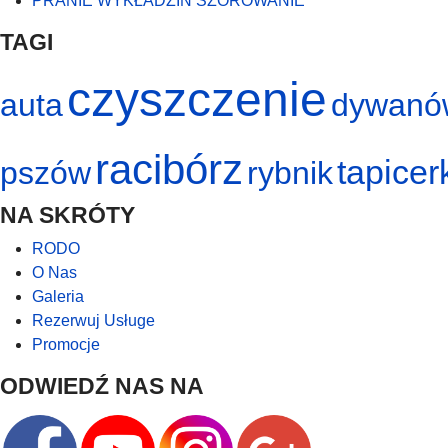
PRANIE WYKŁADZIN SZOROWANIE
TAGI
czyszczenie
auta
dywanó
racibórz
tapicer
pszów
rybnik
NA SKRÓTY
RODO
O Nas
Galeria
Rezerwuj Usługe
Promocje
ODWIEDŹ NAS NA