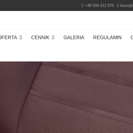
+48 504 412 875
biuro@
OFERTA
CENNIK
GALERIA
REGULAMIN