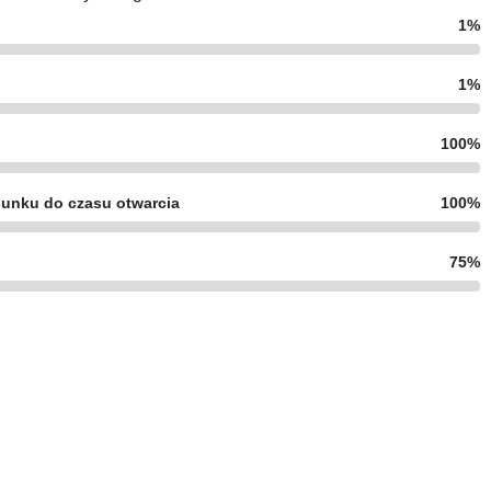
1%
1%
100%
unku do czasu otwarcia
100%
75%