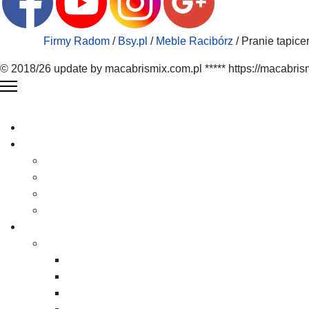
Firmy Radom
/
Bsy.pl
/
Meble Racibórz
/ Pranie tapicer
© 2018/26 update by macabrismix.com.pl ***** https://macabris