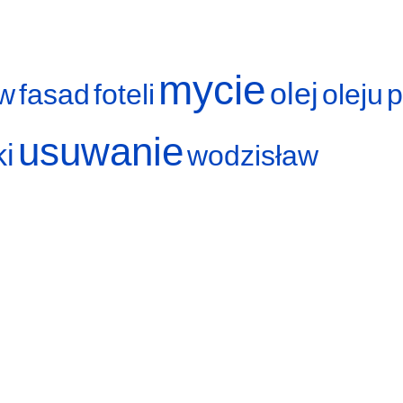
mycie
olej
w
fasad
foteli
oleju
p
usuwanie
ki
wodzisław