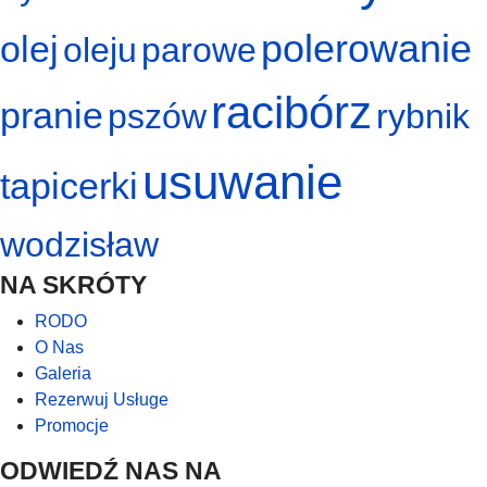
polerowanie
olej
oleju
parowe
racibórz
pranie
pszów
rybnik
usuwanie
tapicerki
wodzisław
NA SKRÓTY
RODO
O Nas
Galeria
Rezerwuj Usługe
Promocje
ODWIEDŹ NAS NA