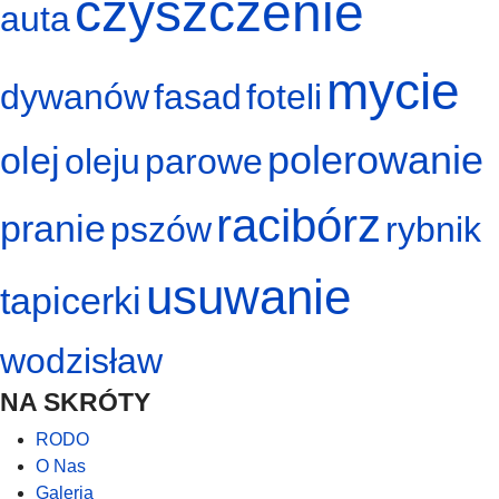
czyszczenie
auta
mycie
dywanów
fasad
foteli
polerowanie
olej
oleju
parowe
racibórz
pranie
pszów
rybnik
usuwanie
tapicerki
wodzisław
NA SKRÓTY
RODO
O Nas
Galeria