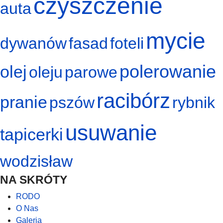
czyszczenie
auta
mycie
dywanów
fasad
foteli
polerowanie
olej
oleju
parowe
racibórz
pranie
pszów
rybnik
usuwanie
tapicerki
wodzisław
NA SKRÓTY
RODO
O Nas
Galeria