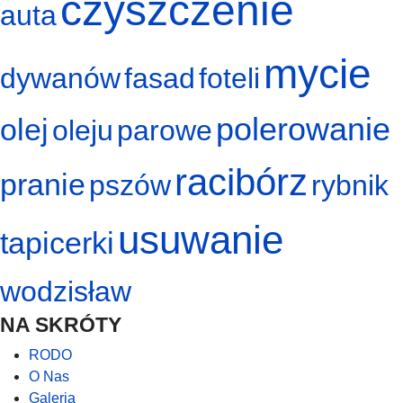
czyszczenie
auta
mycie
dywanów
fasad
foteli
polerowanie
olej
oleju
parowe
racibórz
pranie
pszów
rybnik
usuwanie
tapicerki
wodzisław
NA SKRÓTY
RODO
O Nas
Galeria