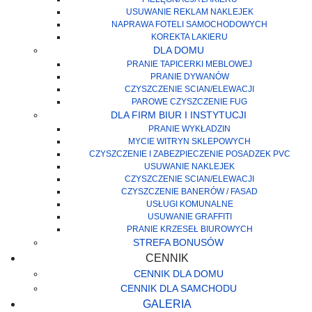
USUWANIE REKLAM NAKLEJEK
NAPRAWA FOTELI SAMOCHODOWYCH
KOREKTA LAKIERU
DLA DOMU
PRANIE TAPICERKI MEBLOWEJ
PRANIE DYWANÓW
CZYSZCZENIE SCIAN/ELEWACJI
PAROWE CZYSZCZENIE FUG
DLA FIRM BIUR I INSTYTUCJI
PRANIE WYKŁADZIN
MYCIE WITRYN SKLEPOWYCH
CZYSZCZENIE I ZABEZPIECZENIE POSADZEK PVC
USUWANIE NAKLEJEK
CZYSZCZENIE SCIAN/ELEWACJI
CZYSZCZENIE BANERÓW / FASAD
USŁUGI KOMUNALNE
USUWANIE GRAFFITI
PRANIE KRZESEŁ BIUROWYCH
STREFA BONUSÓW
CENNIK
CENNIK DLA DOMU
CENNIK DLA SAMCHODU
GALERIA