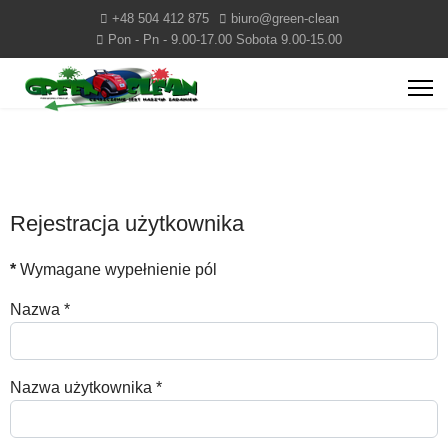
+48 504 412 875
biuro@green-clean
Pon - Pn - 9.00-17.00 Sobota 9.00-15.00
Rejestracja użytkownika
*
Wymagane wypełnienie pól
Nazwa
*
Nazwa użytkownika
*