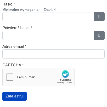
Hasło
*
Minimalne wymagania
— Znaki: 4
Poka
Potwierdź hasło
*
Poka
Adres e-mail
*
CAPTCHA
*
Zarejestruj