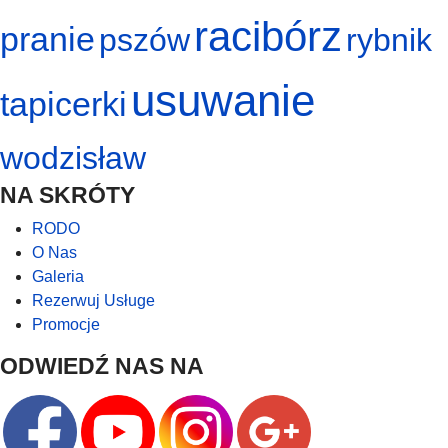
racibórz
pranie
pszów
rybnik
usuwanie
tapicerki
wodzisław
NA SKRÓTY
RODO
O Nas
Galeria
Rezerwuj Usługe
Promocje
ODWIEDŹ NAS NA