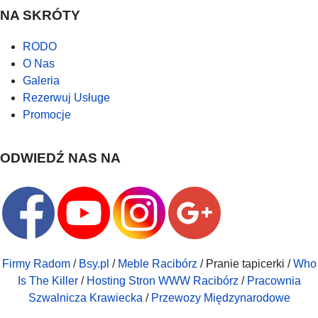
NA SKRÓTY
RODO
O Nas
Galeria
Rezerwuj Usługe
Promocje
ODWIEDŹ NAS NA
Firmy Radom
/
Bsy.pl
/
Meble Racibórz
/ Pranie tapicerki /
Who
Is The Killer
/
Hosting Stron WWW Racibórz
/
Pracownia
Szwalnicza Krawiecka
/
Przewozy Międzynarodowe