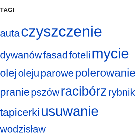
TAGI
czyszczenie
auta
mycie
dywanów
fasad
foteli
polerowanie
olej
oleju
parowe
racibórz
pranie
pszów
rybnik
usuwanie
tapicerki
wodzisław