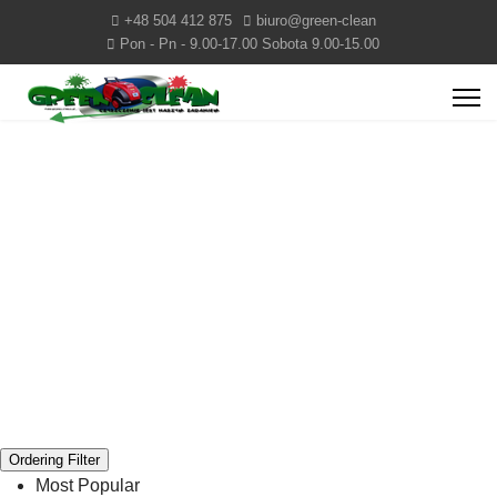
+48 504 412 875
biuro@green-clean
Pon - Pn - 9.00-17.00 Sobota 9.00-15.00
Ordering Filter
Most Popular