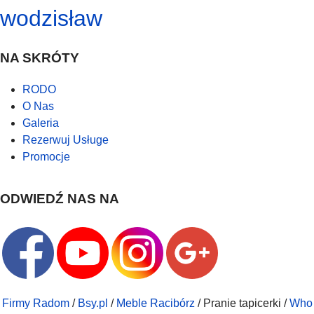
wodzisław
NA SKRÓTY
RODO
O Nas
Galeria
Rezerwuj Usługe
Promocje
ODWIEDŹ NAS NA
Firmy Radom
/
Bsy.pl
/
Meble Racibórz
/ Pranie tapicerki /
Who