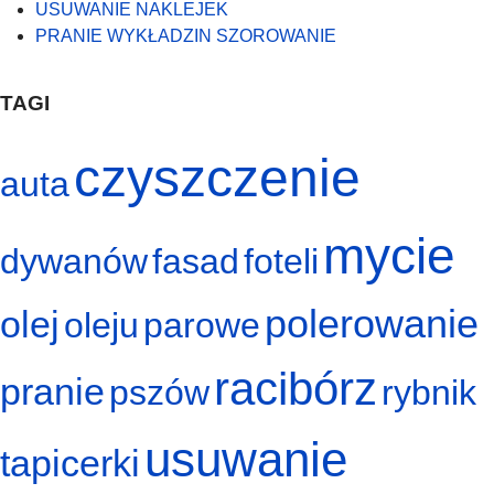
USUWANIE NAKLEJEK
PRANIE WYKŁADZIN SZOROWANIE
TAGI
czyszczenie
auta
mycie
dywanów
fasad
foteli
polerowanie
olej
oleju
parowe
racibórz
pranie
pszów
rybnik
usuwanie
tapicerki