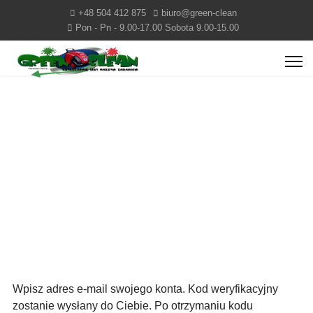
+48 504 412 875
biuro@green-clean
Pon - Pn - 9.00-17.00 Sobota 9.00-15.00
Wpisz adres e-mail swojego konta. Kod weryfikacyjny
zostanie wysłany do Ciebie. Po otrzymaniu kodu