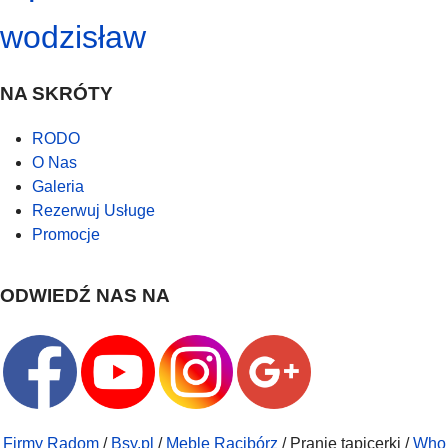
wodzisław
NA SKRÓTY
RODO
O Nas
Galeria
Rezerwuj Usługe
Promocje
ODWIEDŹ NAS NA
Firmy Radom
/
Bsy.pl
/
Meble Racibórz
/ Pranie tapicerki /
Who