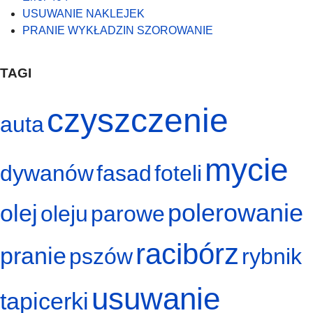
USUWANIE NAKLEJEK
PRANIE WYKŁADZIN SZOROWANIE
TAGI
czyszczenie
auta
mycie
dywanów
fasad
foteli
polerowanie
olej
oleju
parowe
racibórz
pranie
pszów
rybnik
usuwanie
tapicerki