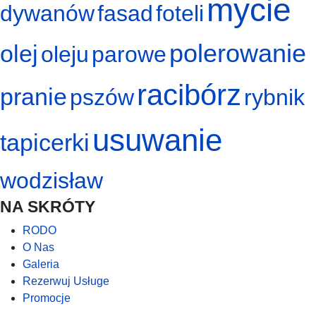
mycie
dywanów
fasad
foteli
polerowanie
olej
oleju
parowe
racibórz
pranie
pszów
rybnik
usuwanie
tapicerki
wodzisław
NA SKRÓTY
RODO
O Nas
Galeria
Rezerwuj Usługe
Promocje