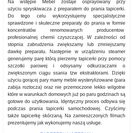
Na wstępie Mebel zostaje osprayowany przy
użyciu spryskiwacza z preparatem do prania tapicerki.
Do tego celu wykorzystujemy specjalistyczne
sprawdzone i skuteczne preparaty do prania w formie
koncentratów renomowanych producentow
profesionalnej chemii czyszczącej. W zależności od
stopnia zabrudzenia zwiększamy lub zmniejszamy
dawkę preparatu. Następnie w urządzeniu steamer
generujemy parę którą pierzemy tapicerki przy pomocy
szczotki parowej i odsysamy odkurzaczami o
zwiększonym ciągu ssania tzw ekstraktorami. Dzięki
użyciu gorącej pary mamy meble wysterylizowane (para
zabija roztocza) oraz nie przemoczone lekko wilgotne
które w warunkach domowych już po paru godzinach są
gotowe do użytkowania. Idęntyczny proces odbywa się
podczas prania tapicerki samochodowej. Czyścimy
także tapicerkę skórzaną. Na zamieszczonych filmach
prezentujemy jak wykonujemy naszą usługe.