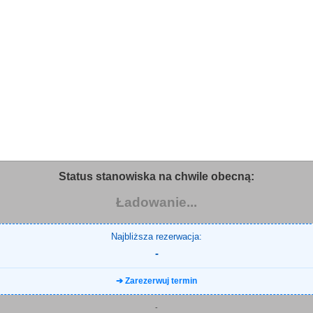
Status stanowiska na chwile obecną:
Ładowanie...
Najbliższa rezerwacja:
-
➔ Zarezerwuj termin
-