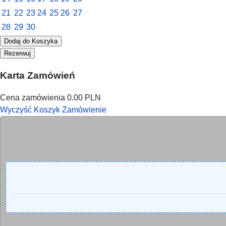
21
22
23
24
25
26
27
28
29
30
Dodaj do Koszyka
Rezerwuj
Karta Zamówień
Cena zamówienia
0.00 PLN
Wyczyść Koszyk
Zamówienie