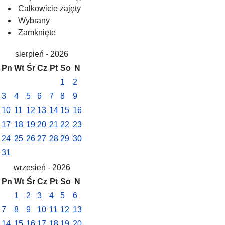
Całkowicie zajęty
Wybrany
Zamknięte
sierpień - 2026
Pn
Wt
Śr
Cz
Pt
So
N
1
2
3
4
5
6
7
8
9
10
11
12
13
14
15
16
17
18
19
20
21
22
23
24
25
26
27
28
29
30
31
wrzesień - 2026
Pn
Wt
Śr
Cz
Pt
So
N
1
2
3
4
5
6
7
8
9
10
11
12
13
14
15
16
17
18
19
20