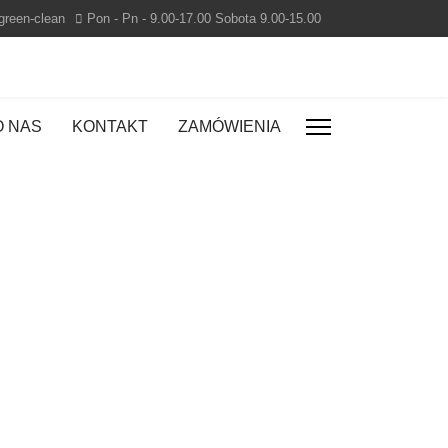
green-clean
Pon - Pn - 9.00-17.00 Sobota 9.00-15.00
O NAS
KONTAKT
ZAMÓWIENIA