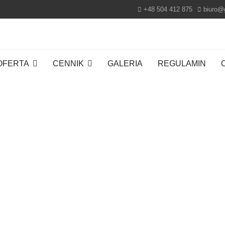
+48 504 412 875
biuro@
OFERTA
CENNIK
GALERIA
REGULAMIN