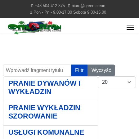
+48 504 412 875
biuro@green-clean
Pon - Pn - 9.00-17.00 Sobota 9.00-15.00
Wprowadź fragment tytułu
Filtr
Wyczyść
Pokaż #
PRANIE DYWANÓW I
WYKŁADZIN
PRANIE WYKŁADZIN
SZOROWANIE
USŁUGI KOMUNALNE