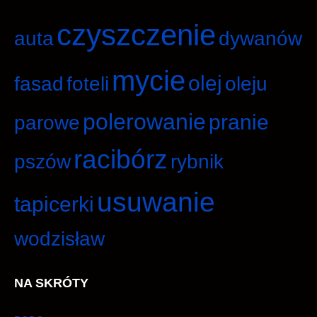
czyszczenie
auta
dywanów
mycie
olej
fasad
foteli
oleju
polerowanie
pranie
parowe
racibórz
pszów
rybnik
usuwanie
tapicerki
wodzisław
NA SKRÓTY