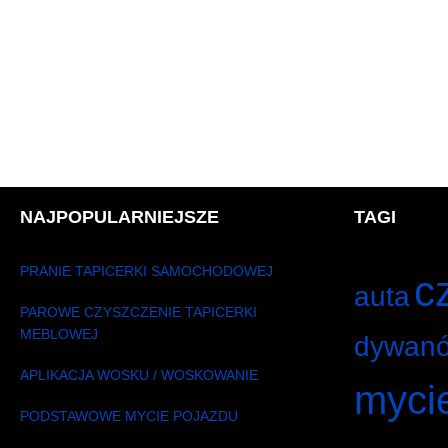
NAJPOPULARNIEJSZE
TAGI
PRANIE TAPICERKI SAMOCHODOWEJ
c
auta
PAROWE CZYSZCZENIE TAPICERKI
MEBLOWEJ
dywan
APLIKACJA WOSKU / WOSKOWANIE
myci
PODSTAWOWE MYCIE POJAZDU