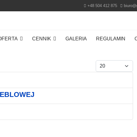
+48 504 412 875
biuro@
OFERTA
CENNIK
GALERIA
REGULAMIN
Pokaż #
MEBLOWEJ