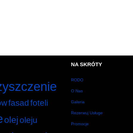
NA SKRÓTY
RODO
zyszczenie
O Nas
ów
fasad
foteli
Galeria
Rezerwuj Usługe
e
olej
oleju
Promocje