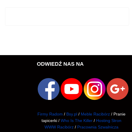
ODWIEDŹ NAS NA
Firmy Radom
/
Bsy.pl
/
Meble Racibórz
/ Pranie
tapicerki /
Who Is The Killer
/
Hosting Stron
WWW Racibórz
/
Pracownia Szwalnicza