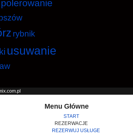
polerowanie
pszów
órz
rybnik
usuwanie
ki
ław
mix.com.pl
Menu Główne
START
REZERWACJE
REZERWUJ USŁUGE