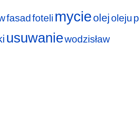
mycie
olej
w
fasad
foteli
oleju
p
usuwanie
ki
wodzisław