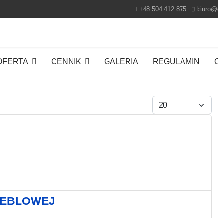
+48 504 412 875
biuro@
OFERTA
CENNIK
GALERIA
REGULAMIN
Pokaż #
MEBLOWEJ