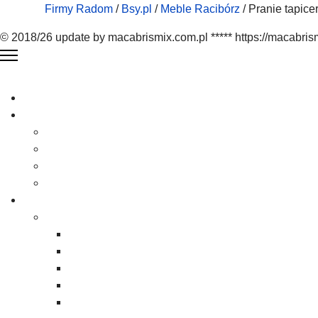
Firmy Radom
/
Bsy.pl
/
Meble Racibórz
/ Pranie tapicer
© 2018/26 update by macabrismix.com.pl ***** https://macabris