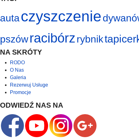
czyszczenie
auta
dywanó
racibórz
tapicer
pszów
rybnik
NA SKRÓTY
RODO
O Nas
Galeria
Rezerwuj Usługe
Promocje
ODWIEDŹ NAS NA