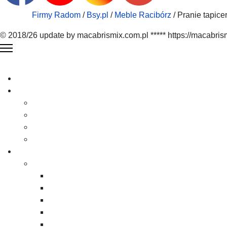
Firmy Radom
/
Bsy.pl
/
Meble Racibórz
/ Pranie tapicer
© 2018/26 update by macabrismix.com.pl ***** https://macabris