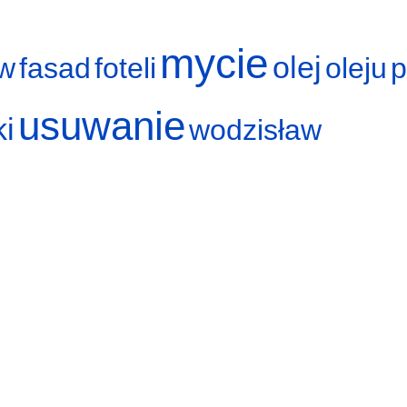
mycie
olej
w
fasad
foteli
oleju
p
usuwanie
ki
wodzisław