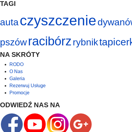
TAGI
czyszczenie
auta
dywanó
racibórz
tapicer
pszów
rybnik
NA SKRÓTY
RODO
O Nas
Galeria
Rezerwuj Usługe
Promocje
ODWIEDŹ NAS NA