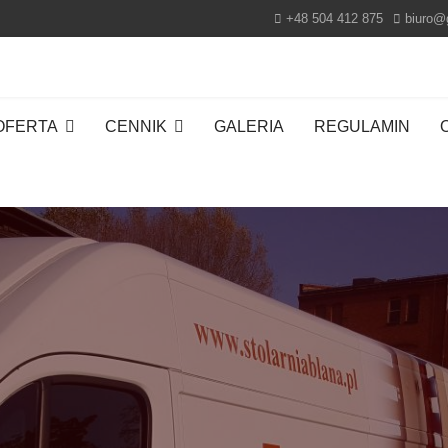
+48 504 412 875
biuro@
OFERTA
CENNIK
GALERIA
REGULAMIN