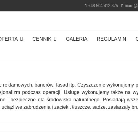
+48 504 412 875
biuro@
OFERTA
CENNIK
GALERIA
REGULAMIN
 reklamowych, banerów, fasad itp. Czyszczenie wykonujemy p
fesjonalizm podczas operacji. Usługę wykonujemy także na 
ne i bezpieczne dla środowiska naturalnego. Posiadają wsze
ążliwe zabrudzenia i zacieki, tłuszcze, sadze, zastarzały brud