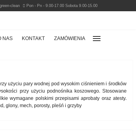
green-clean
Pon - Pn - 9.00-17.00 Sobota 9.00-15.00
O NAS
KONTAKT
ZAMÓWIENIA
rzy użyciu pary wodnej pod wysokim ciśnieniem i środków
wysokości przy użyciu podnośnika koszowego. Stosowane
lkie wymagane polskimi przepisami aprobaty oraz atesty.
, glony, mech, porosty, pleśń i grzyby