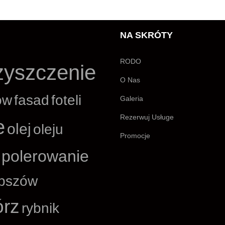
NA SKRÓTY
RODO
zyszczenie
O Nas
ów
fasad
foteli
Galeria
Rezerwuj Usługe
e
olej
oleju
Promocje
polerowanie
pszów
órz
rybnik